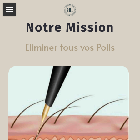
Accueil
Notre Mission
Nos Soins
Eliminer tous vos Poils
Épilations
Beauté des Mains et Pieds
Épilations Définitive
Maquillage Professionnel
Hydraskin
Galerie Photos
Rechercher